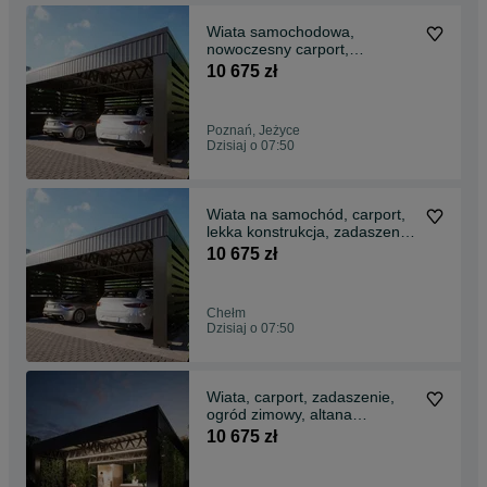
Wiata samochodowa,
nowoczesny carport,
zadaszenie, garaż,
10 675 zł
konstrukcja
Poznań, Jeżyce
Dzisiaj o 07:50
Wiata na samochód, carport,
lekka konstrukcja, zadaszenie,
grill
10 675 zł
Chełm
Dzisiaj o 07:50
Wiata, carport, zadaszenie,
ogród zimowy, altana
ogrodowa
10 675 zł