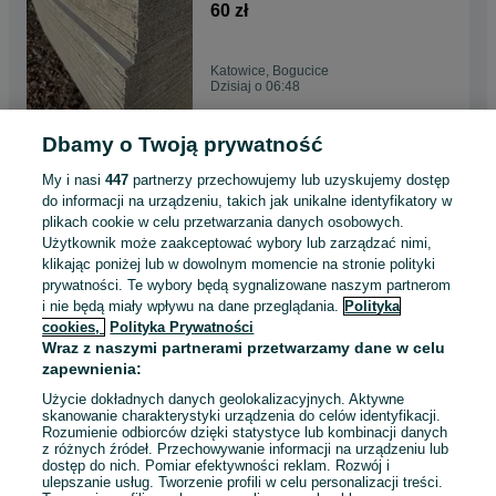
struktura betonu, loft
60 zł
Katowice, Bogucice
Dzisiaj o 06:48
Dbamy o Twoją prywatność
Płyta cementowo wiórowa
konstrukcyjna, niepalna,
My i nasi
447
partnerzy przechowujemy lub uzyskujemy dostęp
struktura betonu, loft
60 zł
do informacji na urządzeniu, takich jak unikalne identyfikatory w
plikach cookie w celu przetwarzania danych osobowych.
Użytkownik może zaakceptować wybory lub zarządzać nimi,
Pszczyna
klikając poniżej lub w dowolnym momencie na stronie polityki
Dzisiaj o 06:48
prywatności. Te wybory będą sygnalizowane naszym partnerom
i nie będą miały wpływu na dane przeglądania.
Polityka
cookies,
Polityka Prywatności
Płyta warstwowa, dachowa,
Wraz z naszymi partnerami przetwarzamy dane w celu
grafit, pianka PIR,
zapewnienia:
98,64 zł
Użycie dokładnych danych geolokalizacyjnych. Aktywne
skanowanie charakterystyki urządzenia do celów identyfikacji.
Rozumienie odbiorców dzięki statystyce lub kombinacji danych
Pszczyna
z różnych źródeł. Przechowywanie informacji na urządzeniu lub
Dzisiaj o 06:46
dostęp do nich. Pomiar efektywności reklam. Rozwój i
ulepszanie usług. Tworzenie profili w celu personalizacji treści.