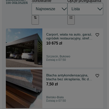
ZNALEŹLIŚMY
Sortowanie
Opcje przeglądania
100 OGŁOSZEŃ
Carport, wiata na auto, garaż,
ogródek restauracyjny, strefa
relaksu
10 675 zł
Szczecin, Bukowo
Dzisiaj o 07:50
Blacha antykondensacyjna,
blacha bez skraplania, filc do
blachy
7,50 zł
Bielsko-Biała
Dzisiaj o 07:50