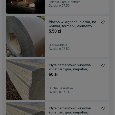
Jelenia Góra, Centrum
Dzisiaj o 07:50
Blacha w kręgach, płaska, na
wymiar, formatki, elementy
gięte
5,50 zł
Bielsko-Biała
Dzisiaj o 07:50
Płyta cementowo wiórowa
konstrukcyjna, niepalna,
struktura betonu, loft
60 zł
Sucha Beskidzka
Dzisiaj o 07:11
Płyta cementowo wiórowa
konstrukcyjna, niepalna,